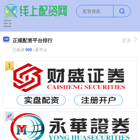
正规配资平台排行
更多
已收录
999
+家平台