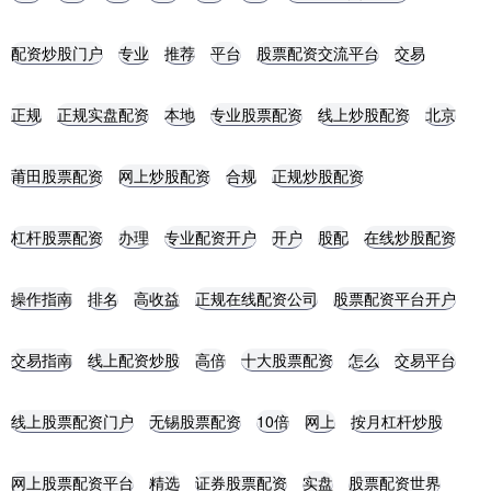
配资炒股门户
专业
推荐
平台
股票配资交流平台
交易
正规
正规实盘配资
本地
专业股票配资
线上炒股配资
北京
莆田股票配资
网上炒股配资
合规
正规炒股配资
杠杆股票配资
办理
专业配资开户
开户
股配
在线炒股配资
操作指南
排名
高收益
正规在线配资公司
股票配资平台开户
交易指南
线上配资炒股
高倍
十大股票配资
怎么
交易平台
线上股票配资门户
无锡股票配资
10倍
网上
按月杠杆炒股
网上股票配资平台
精选
证券股票配资
实盘
股票配资世界