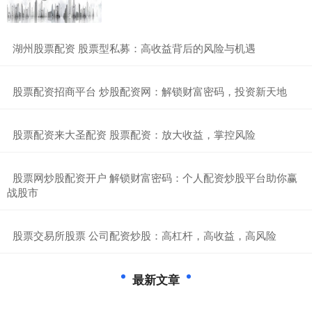
​湖州股票配资 股票型私募：高收益背后的风险与机遇
​股票配资招商平台 炒股配资网：解锁财富密码，投资新天地
​股票配资来大圣配资 股票配资：放大收益，掌控风险
​股票网炒股配资开户 解锁财富密码：个人配资炒股平台助你赢
战股市
​股票交易所股票 公司配资炒股：高杠杆，高收益，高风险
最新文章