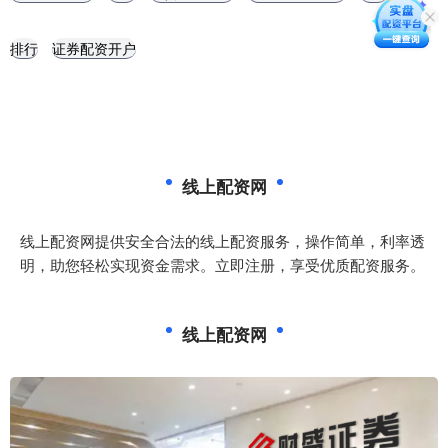
排行
证券配资开户
线上配资网
线上配资网提供安全合法的线上配资服务，操作简单，利率透
明，助您轻松实现资金需求。立即注册，享受优质配资服务。
线上配资网