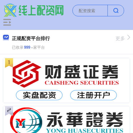
正规配资平台排行
更多
已收录
999
+家平台