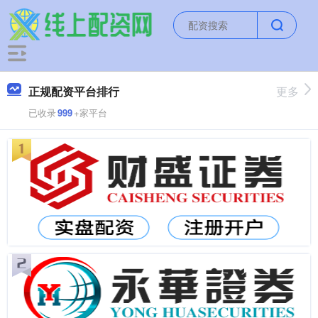
正规配资平台排行
更多
已收录
999
+家平台