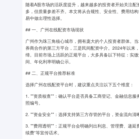
随着A股市场的活跃度提升，越来越多的投资者开始关注配
多，但质量参差不齐。本文将从合规性、安全性、费用结构
易中做出理性选择。
## 一、广州在线配资市场现状
广州作为珠三角核心城市，拥有庞大的个人投资者群体。当
券商合作的第三方平台，三是民间配资中介。2024年以
缔。目前市场上活跃的正规平台，大多具备以下特征：实缴注
间、年化利率明确公示。
## 二、正规平台推荐标准
选择广州在线配资平台时，建议重点关注以下五个维度：
1. **资质核查**：确认平台是否具备工商登记、金融信
照编号。
2. **资金安全**：选择支持第三方存管的平台，资金流
3. **费用透明**：正规平台会明确列出利息、管理费、递延
续费”等宣传话术。