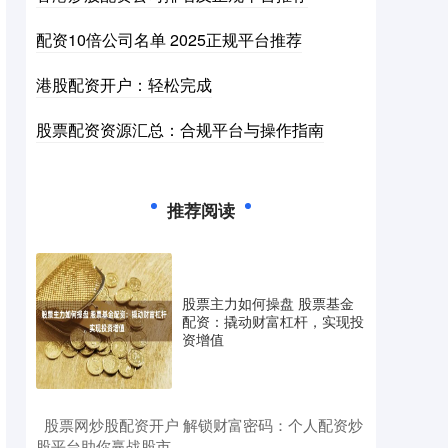
配资10倍公司名单 2025正规平台推荐
港股配资开户：轻松完成
股票配资资源汇总：合规平台与操作指南
推荐阅读
股票主力如何操盘 股票基金
配资：撬动财富杠杆，实现投
资增值
​股票网炒股配资开户 解锁财富密码：个人配资炒
股平台助你赢战股市