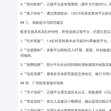
4. **风控机制**：正规平台设有预警线（通常为亏损50
5. **客户评价**：通过黑猫投诉、12315等渠道查询
## 三、风险提示与防范建议
配资交易具有高杠杆特性，即使选择正规平台，仍需注意以
1. **杠杆风险**：1:4杠杆意味着本金亏损25%即触发平
2. **交易限制**：多数平台限制买入ST股、新股、科
同细则。
3. **续费陷阱**：部分平台在合同到期前强制展期并收
4. **信息泄露**：避免在非加密页面提交身份证、银行卡
## 四、广州投资者操作指南
1. **开户流程**：正规平台需完成实名认证、风险测评
2. **资金划转**：首次入金建议小额测试，确认提现功能
3. **止损纪律**：设置比平台预警线更严格的个人止损