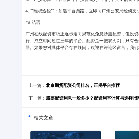
4. **维权途径**：如遇平台跑路，立即向广州公安局经
## 结语
广州在线配资市场正逐步走向规范化免息炒股配资，但投资
行、成立时间超过三年的平台。配资是一把双刃剑，只有合
器。如果您对具体平台存在疑问，欢迎在评论区留言，我们
上一篇：
北京期货配资公司排名，正规平台推荐
下一篇：
股票配资利息一般多少？配资利率计算与选择指
相关文章